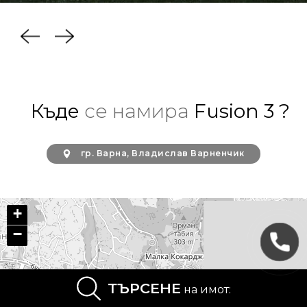
Къде
се намира
Fusion 3 ?
гр. Варна, Владислав Варненчик
+
−
ТЪРСЕНЕ
на имот: