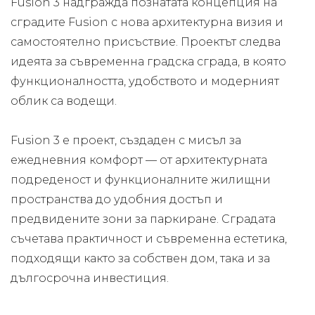
Fusion 3 надгражда познатата концепция на
сградите Fusion с нова архитектурна визия и
самостоятелно присъствие. Проектът следва
идеята за съвременна градска сграда, в която
функционалността, удобството и модерният
облик са водещи.
Fusion 3 е проект, създаден с мисъл за
ежедневния комфорт — от архитектурната
подреденост и функционалните жилищни
пространства до удобния достъп и
предвидените зони за паркиране. Сградата
съчетава практичност и съвременна естетика,
подходящи както за собствен дом, така и за
дългосрочна инвестиция.