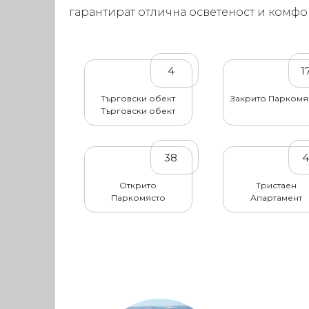
гарантират отлична осветеност и комфо
4
1
Търговски обект
Закрито Паркомя
Търговски обект
38
Открито
Тристаен
Паркомясто
Апартамент