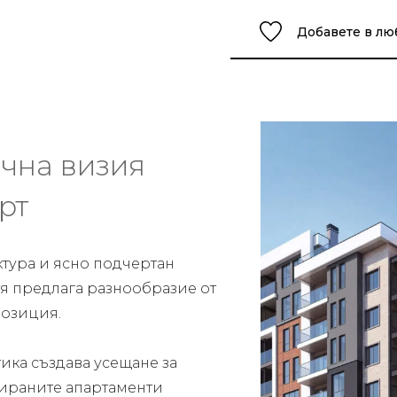
Добавете в л
чна визия
рт
ктура и ясно подчертан
 тя предлага разнообразие от
озиция.
ика създава усещане за
тираните апартаменти