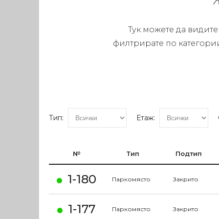
Тук можете да видите
филтрирате по категории
Тип:
Етаж:
№
Тип
Подтип
1-180
Паркомясто
Закрито
1-177
Паркомясто
Закрито