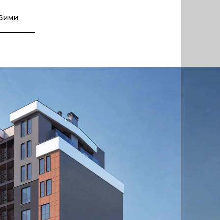
юбими