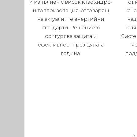
и изпълнен с висок клас хидро-
от 
и топлоизолация, отговарящ
каче
на актуалните енергийни
над
стандарти. Решението
наля
осигурява защита и
Систе
ефективност през цялата
че
година.
под