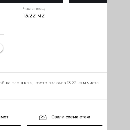
Чиста площ
13.22 м2
ща площ кв.м, което включва 13.22 кв.м чиста
имот
Свали схема етаж