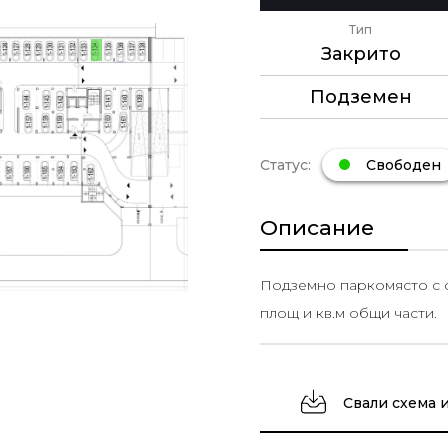
Тип
Закрито
Подземен
Статус:
Свободен
Описание
Подземно паркомясто с об
площ и кв.м общи части.
Свали схема 