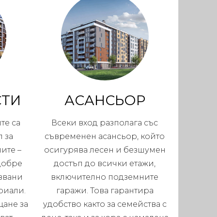
СТИ
АСАНСЬОР
те са
Всеки вход разполага със
 за
съвременен асансьор, който
ите –
осигурява лесен и безшумен
добре
достъп до всички етажи,
звани
включително подземните
риали.
гаражи. Това гарантира
щане за
удобство както за семейства с