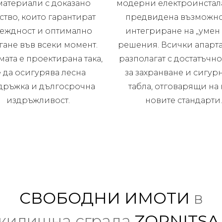
материали с доказано
модерни електроинстал
ство, които гарантират
предвидена възможно
еждност и оптимално
интегриране на „умен
гане във всеки момент.
решения. Всички апарт
мата е проектирана така,
разполагат с достатъчно
 да осигурява лесна
за захранване и сигурн
дръжка и дългосрочна
табла, отговарящи на 
издръжливост.
новите стандарти
СВОБОДНИ ИМОТИ
в
жилищна сграда
ZORNITSA 