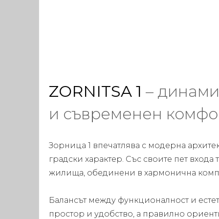
ZORNITSA 1
– динами
и съвременен комфо
Зорница 1 впечатлява с модерна архите
градски характер. Със своите пет входа
жилища, обединени в хармонична комп
Балансът между функционалност и естет
простор и удобство, а правилно ориен