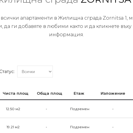
 всички апартаменти в Жилищна сграда Zornitsa 1, м
, да ги добавяте в любими както и да кликнете въху
информация.
Статус:
Чиста площ
Обща площ
Етаж
Изложение
12.50 м2
-
Подземен
-
19.21 м2
-
Подземен
-