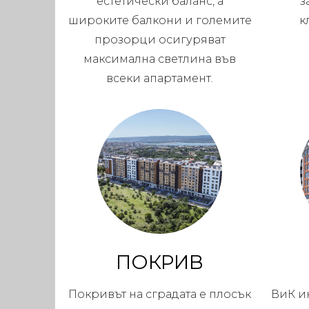
естетически баланс, а
з
широките балкони и големите
к
прозорци осигуряват
максимална светлина във
всеки апартамент.
ПОКРИВ
Покривът на сградата е плосък
ВиК и