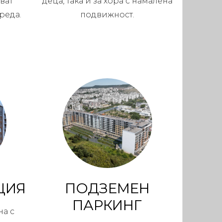
ват
деца, така и за хора с намалена
реда.
подвижност.
ЦИЯ
ПОДЗЕМЕН
ПАРКИНГ
на с