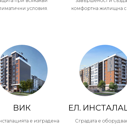
ащита при всякакви
завършеност и създа
лиматични условия.
комфортна жилищна с
ВИК
ЕЛ. ИНСТАЛА
нсталацията е изградена
Сградата е оборудва