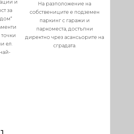
ации и
На разположение на
ст за
собствениците е подземен
 дом“
паркинг с гаражи и
аменти
паркоместа, достъпни
 точки
директно чрез асансьорите на
и ел.
сградата.
най-
.
1