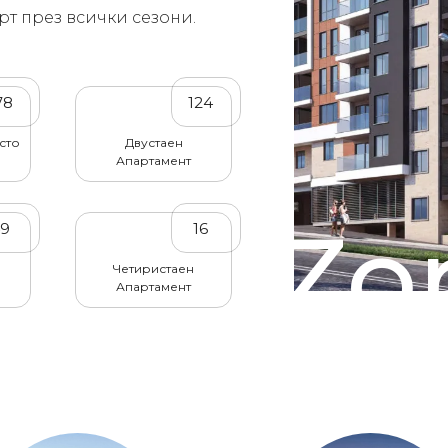
рт през всички сезони.
78
124
сто
Двустаен
Апартамент
Zor
49
16
Четиристаен
Апартамент