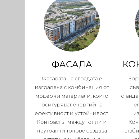
ФАСАДА
КО
Фасадата на сградата е
Зор
изградена с комбинация от
съ
модерни материали, които
станда
осигуряват енергийна
е
ефективност и устойчивост.
и
Контрастът между топли и
Кон
неутрални тонове създава
стаби