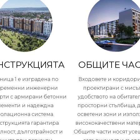
НСТРУКЦИЯТА
ОБЩИТЕ ЧА
ница 1 е изградена по
Входовете и коридори
временни инженерни
проектирани с мисъл
рти с армирани бетонни
удобството на обитател
лементи и надеждна
просторни стълбища, 
золационна система.
осветени зони и изпол
струкцията гарантира
висококачествени мате
лност, дълготрайност и
Общите части носят усе