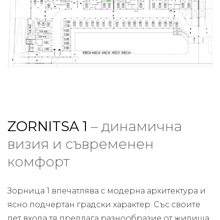
ZORNITSA 1
– динамична
визия и съвременен
комфорт
Зорница 1 впечатлява с модерна архитектура и
ясно подчертан градски характер. Със своите
пет входа тя предлага разнообразие от жилища,