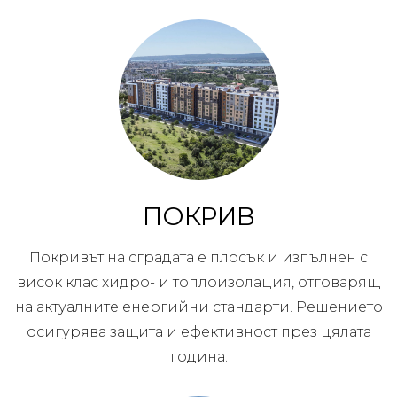
ПОКРИВ
Покривът на сградата е плосък и изпълнен с
висок клас хидро- и топлоизолация, отговарящ
на актуалните енергийни стандарти. Решението
осигурява защита и ефективност през цялата
година.