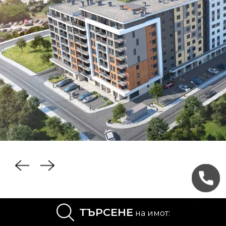
ТЪРСЕНЕ
на имот:
Къде
се намира
Zornitsa 1 ?