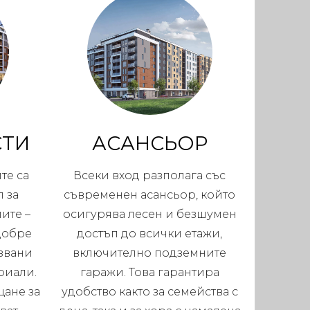
СТИ
АСАНСЬОР
те са
Всеки вход разполага със
 за
съвременен асансьор, който
ите –
осигурява лесен и безшумен
добре
достъп до всички етажи,
звани
включително подземните
риали.
гаражи. Това гарантира
щане за
удобство както за семейства с