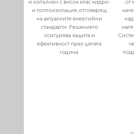
и изпълнен с висок клас хидро-
от 
и топлоизолация, отговарящ
каче
на актуалните енергийни
над
стандарти. Решението
наля
осигурява защита и
Систе
ефективност през цялата
че
година.
под