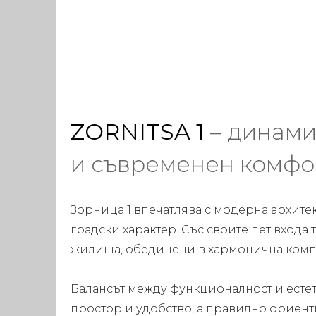
ZORNITSA 1
– динами
и съвременен комфо
Зорница 1 впечатлява с модерна архите
градски характер. Със своите пет входа
жилища, обединени в хармонична комп
Балансът между функционалност и естет
простор и удобство, а правилно ориен