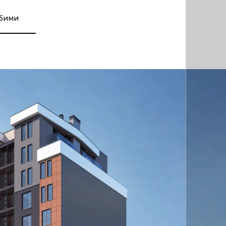
юбими