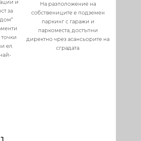
ации и
На разположение на
ст за
собствениците е подземен
 дом“
паркинг с гаражи и
аменти
паркоместа, достъпни
 точки
директно чрез асансьорите на
и ел.
сградата.
най-
.
1