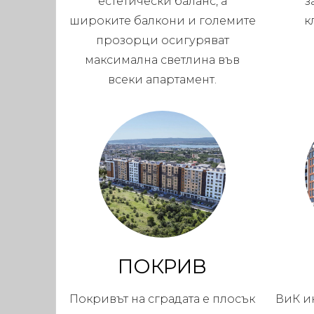
естетически баланс, а
з
широките балкони и големите
к
прозорци осигуряват
максимална светлина във
всеки апартамент.
ПОКРИВ
Покривът на сградата е плосък
ВиК и