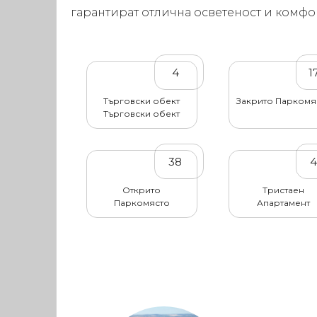
гарантират отлична осветеност и комфо
4
1
Търговски обект
Закрито Паркомя
Търговски обект
38
Открито
Тристаен
Паркомясто
Апартамент