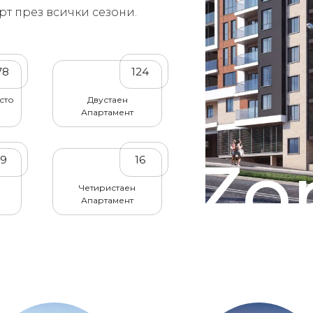
рт през всички сезони.
78
124
сто
Двустаен
Апартамент
Zor
49
16
Четиристаен
Апартамент