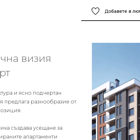
Добавете в л
чна визия
рт
ктура и ясно подчертан
 тя предлага разнообразие от
озиция.
ика създава усещане за
тираните апартаменти