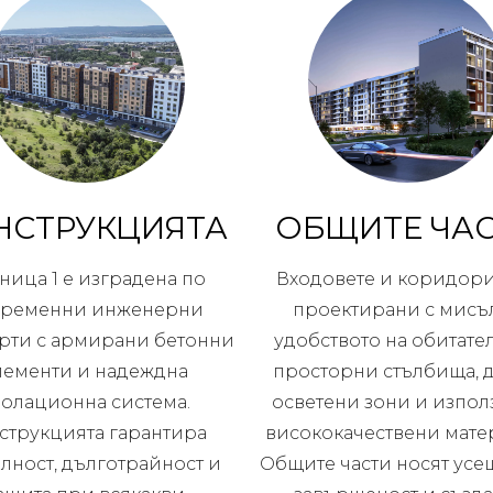
НСТРУКЦИЯТА
ОБЩИТЕ ЧА
ница 1 е изградена по
Входовете и коридори
временни инженерни
проектирани с мисъл
рти с армирани бетонни
удобството на обитател
лементи и надеждна
просторни стълбища, 
золационна система.
осветени зони и изпол
струкцията гарантира
висококачествени мате
лност, дълготрайност и
Общите части носят усе