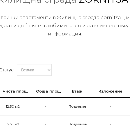
 всички апартаменти в Жилищна сграда Zornitsa 1, м
, да ги добавяте в любими както и да кликнете въху
информация.
Статус:
Чиста площ
Обща площ
Етаж
Изложение
12.50 м2
-
Подземен
-
19.21 м2
-
Подземен
-