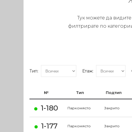
Тук можете да видите
филтрирате по категории
Тип:
Етаж:
№
Тип
Подтип
1-180
Паркомясто
Закрито
1-177
Паркомясто
Закрито