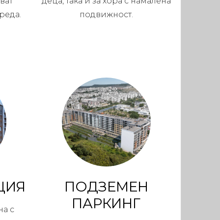
ват
деца, така и за хора с намалена
реда.
подвижност.
ЦИЯ
ПОДЗЕМЕН
ПАРКИНГ
на с