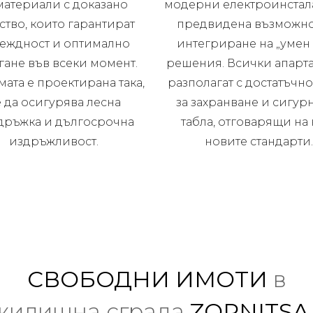
материали с доказано
модерни електроинстал
ство, които гарантират
предвидена възможно
еждност и оптимално
интегриране на „умен
гане във всеки момент.
решения. Всички апарт
мата е проектирана така,
разполагат с достатъчно
 да осигурява лесна
за захранване и сигурн
дръжка и дългосрочна
табла, отговарящи на 
издръжливост.
новите стандарти
СВОБОДНИ ИМОТИ
в
жилищна сграда
ZORNITSA 