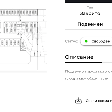
Тип
Закрито
Подземен
Статус:
Свободен
Описание
Подземно паркомясто с об
площ и кв.м общи части.
Свали схема 