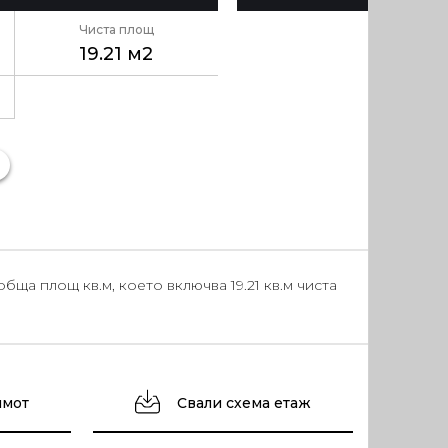
Чиста площ
19.21 м2
ща площ кв.м, което включва 19.21 кв.м чиста
имот
Свали схема етаж