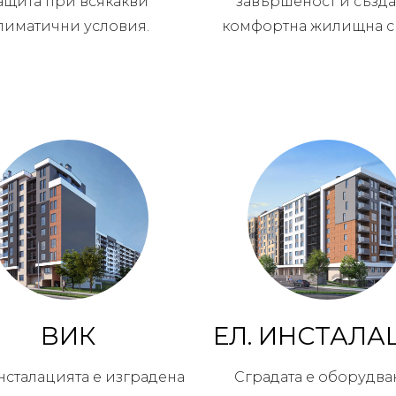
ащита при всякакви
завършеност и създа
лиматични условия.
комфортна жилищна с
ВИК
ЕЛ. ИНСТАЛА
нсталацията е изградена
Сградата е оборудва