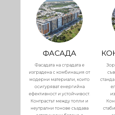
ФАСАДА
КО
Фасадата на сградата е
Зор
изградена с комбинация от
съ
модерни материали, които
станда
осигуряват енергийна
е
ефективност и устойчивост.
и
Контрастът между топли и
Кон
неутрални тонове създава
стаби