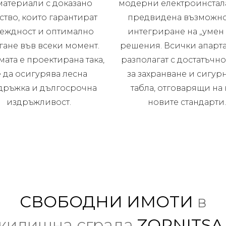
материали с доказано
модерни електроинстал
ство, които гарантират
предвидена възможно
еждност и оптимално
интегриране на „умен
гане във всеки момент.
решения. Всички апарт
мата е проектирана така,
разполагат с достатъчно
 да осигурява лесна
за захранване и сигурн
дръжка и дългосрочна
табла, отговарящи на 
издръжливост.
новите стандарти
СВОБОДНИ ИМОТИ
в
жилищна сграда
ZORNITSA 