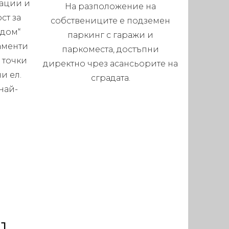
ации и
На разположение на
ст за
собствениците е подземен
 дом“
паркинг с гаражи и
аменти
паркоместа, достъпни
 точки
директно чрез асансьорите на
и ел.
сградата.
най-
.
1