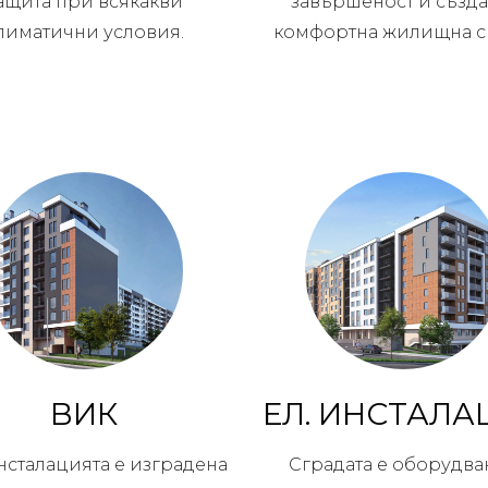
ащита при всякакви
завършеност и създа
лиматични условия.
комфортна жилищна с
ВИК
ЕЛ. ИНСТАЛА
нсталацията е изградена
Сградата е оборудва