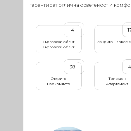
гарантират отлична осветеност и комфо
4
1
Търговски обект
Закрито Паркомя
Търговски обект
38
Открито
Тристаен
Паркомясто
Апартамент