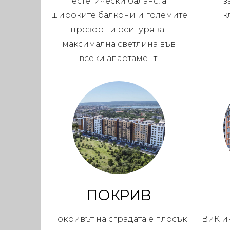
естетически баланс, а
з
широките балкони и големите
к
прозорци осигуряват
максимална светлина във
всеки апартамент.
ПОКРИВ
Покривът на сградата е плосък
ВиК и