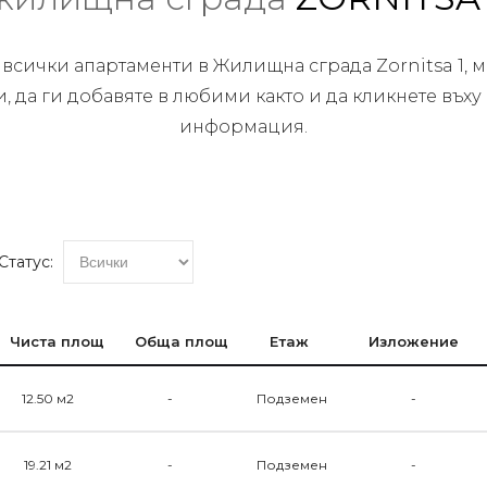
 всички апартаменти в Жилищна сграда Zornitsa 1, м
, да ги добавяте в любими както и да кликнете въху
информация.
Статус:
Чиста площ
Обща площ
Етаж
Изложение
12.50 м2
-
Подземен
-
19.21 м2
-
Подземен
-