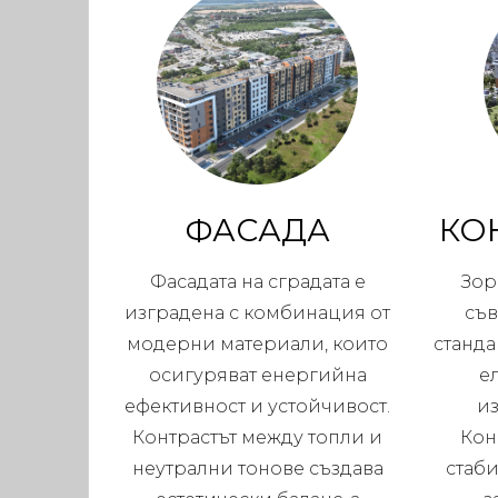
ФАСАДА
КО
Фасадата на сградата е
Зор
изградена с комбинация от
съ
модерни материали, които
станда
осигуряват енергийна
е
ефективност и устойчивост.
и
Контрастът между топли и
Кон
неутрални тонове създава
стаби