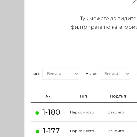
Тук можете да видите
филтрирате по категории
Тип:
Етаж:
№
Тип
Подтип
1-180
Паркомясто
Закрито
1-177
Паркомясто
Закрито