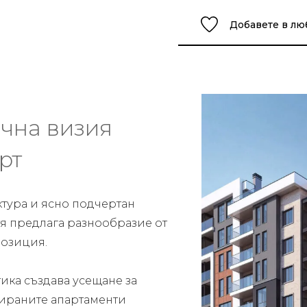
Добавете в л
чна визия
рт
ктура и ясно подчертан
 тя предлага разнообразие от
озиция.
ика създава усещане за
тираните апартаменти