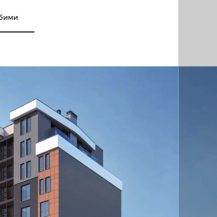
юбими