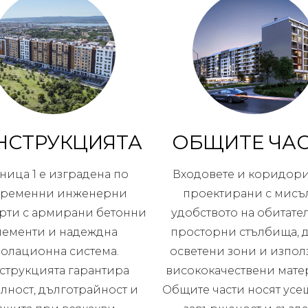
НСТРУКЦИЯТА
ОБЩИТЕ ЧА
ница 1 е изградена по
Входовете и коридори
временни инженерни
проектирани с мисъл
рти с армирани бетонни
удобството на обитател
лементи и надеждна
просторни стълбища, 
золационна система.
осветени зони и изпол
струкцията гарантира
висококачествени мате
лност, дълготрайност и
Общите части носят усе