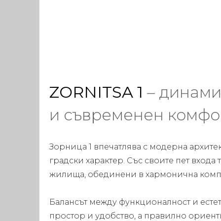
ZORNITSA 1
– динами
и съвременен комфо
Зорница 1 впечатлява с модерна архите
градски характер. Със своите пет входа
жилища, обединени в хармонична комп
Балансът между функционалност и естет
простор и удобство, а правилно ориен