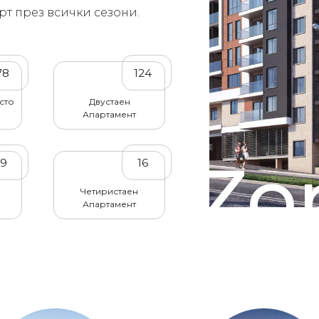
рт през всички сезони.
78
124
сто
Двустаен
Апартамент
Zor
49
16
Четиристаен
Апартамент