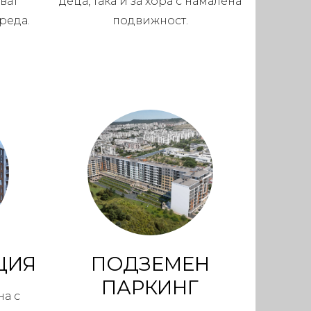
ват
деца, така и за хора с намалена
реда.
подвижност.
ЦИЯ
ПОДЗЕМЕН
ПАРКИНГ
на с