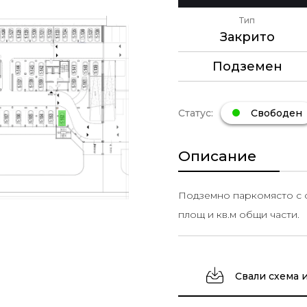
Тип
Закрито
Подземен
Статус:
Свободен
Описание
Подземно паркомясто с об
площ и кв.м общи части.
Свали схема 