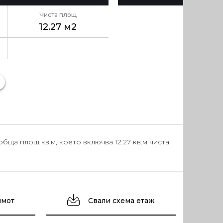
Чиста площ
12.27 м2
ща площ кв.м, което включва 12.27 кв.м чиста
имот
Свали схема етаж