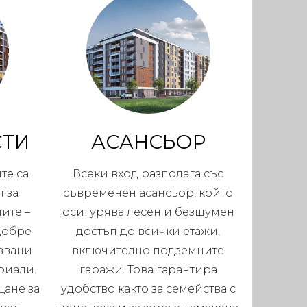
СТИ
АСАНСЬОР
те са
Всеки вход разполага със
 за
съвременен асансьор, който
ите –
осигурява лесен и безшумен
добре
достъп до всички етажи,
звани
включително подземните
риали.
гаражи. Това гарантира
щане за
удобство както за семейства с