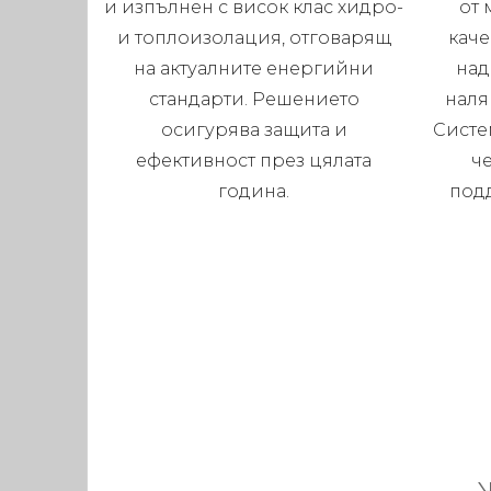
и изпълнен с висок клас хидро-
от 
и топлоизолация, отговарящ
каче
на актуалните енергийни
над
стандарти. Решението
наля
осигурява защита и
Систе
ефективност през цялата
че
година.
под