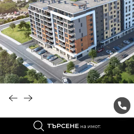
ТЪРСЕНЕ
на имот:
Къде
се намира
Zornitsa 1 ?