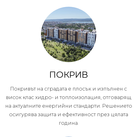
ПОКРИВ
Покривът на сградата е плосък и изпълнен с
висок клас хидро- и топлоизолация, отговарящ
на актуалните енергийни стандарти. Решението
осигурява защита и ефективност през цялата
година.