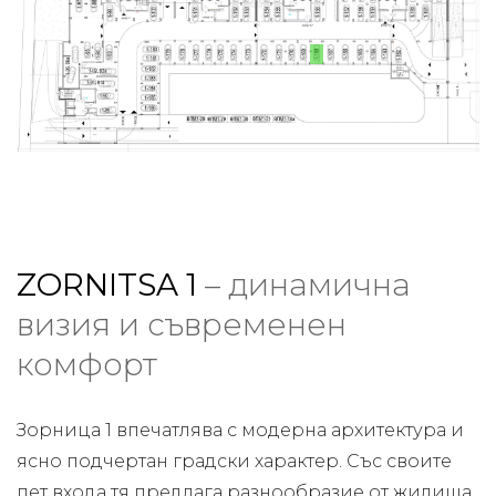
ZORNITSA 1
– динамична
визия и съвременен
комфорт
Зорница 1 впечатлява с модерна архитектура и
ясно подчертан градски характер. Със своите
пет входа тя предлага разнообразие от жилища,