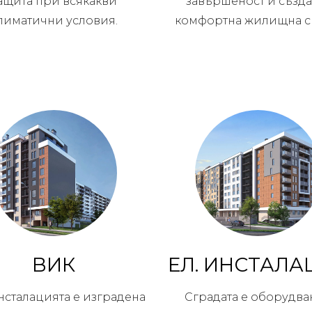
ащита при всякакви
завършеност и създа
лиматични условия.
комфортна жилищна с
ВИК
ЕЛ. ИНСТАЛА
нсталацията е изградена
Сградата е оборудва