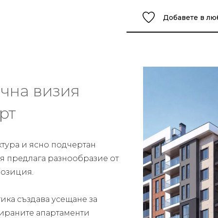
Добавете в л
чна визия
рт
ктура и ясно подчертан
 тя предлага разнообразие от
озиция.
ика създава усещане за
тираните апартаменти