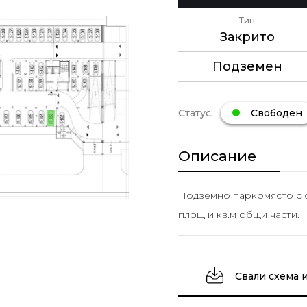
Тип
Закрито
Подземен
Статус:
Свободен
Описание
Подземно паркомясто с об
площ и кв.м общи части.
Свали схема 