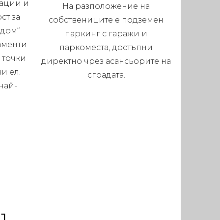
ации и
На разположение на
ст за
собствениците е подземен
 дом“
паркинг с гаражи и
аменти
паркоместа, достъпни
 точки
директно чрез асансьорите на
и ел.
сградата.
най-
.
1