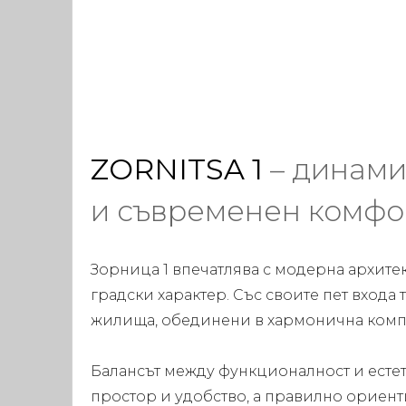
ZORNITSA 1
– динами
и съвременен комфо
Зорница 1 впечатлява с модерна архите
градски характер. Със своите пет входа
жилища, обединени в хармонична комп
Балансът между функционалност и естет
простор и удобство, а правилно ориен