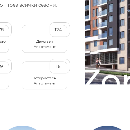
рт през всички сезони.
78
124
сто
Двустаен
Апартамент
Zor
49
16
Четиристаен
Апартамент