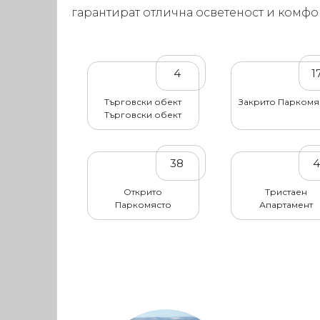
гарантират отлична осветеност и комфо
4
1
Търговски обект
Закрито Паркомя
Търговски обект
38
Открито
Тристаен
Паркомясто
Апартамент