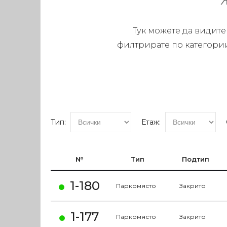
Тук можете да видите
филтрирате по категории
Тип:
Етаж:
№
Тип
Подтип
1-180
Паркомясто
Закрито
1-177
Паркомясто
Закрито