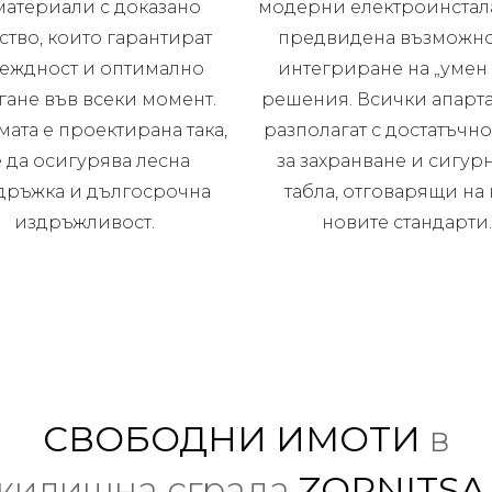
материали с доказано
модерни електроинстал
ство, които гарантират
предвидена възможно
еждност и оптимално
интегриране на „умен
гане във всеки момент.
решения. Всички апарт
мата е проектирана така,
разполагат с достатъчно
 да осигурява лесна
за захранване и сигурн
дръжка и дългосрочна
табла, отговарящи на 
издръжливост.
новите стандарти
СВОБОДНИ ИМОТИ
в
жилищна сграда
ZORNITSA 