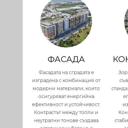
ФАСАДА
КО
Фасадата на сградата е
Зор
изградена с комбинация от
съ
модерни материали, които
станда
осигуряват енергийна
е
ефективност и устойчивост.
и
Контрастът между топли и
Кон
неутрални тонове създава
стаби