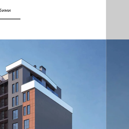
юбими