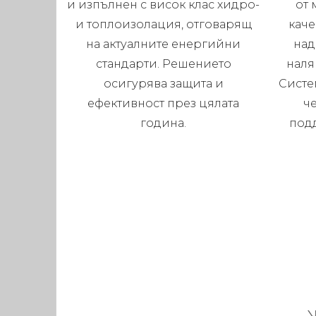
и изпълнен с висок клас хидро-
от 
и топлоизолация, отговарящ
каче
на актуалните енергийни
над
стандарти. Решението
наля
осигурява защита и
Систе
ефективност през цялата
че
година.
под