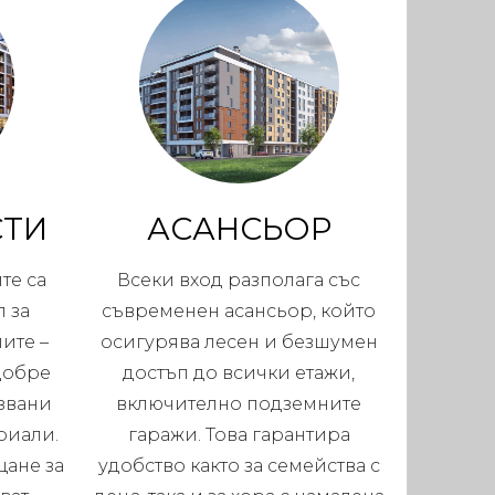
СТИ
АСАНСЬОР
те са
Всеки вход разполага със
 за
съвременен асансьор, който
ите –
осигурява лесен и безшумен
добре
достъп до всички етажи,
звани
включително подземните
риали.
гаражи. Това гарантира
щане за
удобство както за семейства с