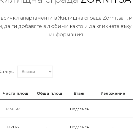
 всички апартаменти в Жилищна сграда Zornitsa 1, м
, да ги добавяте в любими както и да кликнете въху
информация.
Статус:
Чиста площ
Обща площ
Етаж
Изложение
12.50 м2
-
Подземен
-
19.21 м2
-
Подземен
-