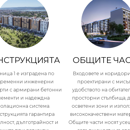
НСТРУКЦИЯТА
ОБЩИТЕ ЧА
ница 1 е изградена по
Входовете и коридори
временни инженерни
проектирани с мисъл
рти с армирани бетонни
удобството на обитател
лементи и надеждна
просторни стълбища, 
золационна система.
осветени зони и изпол
струкцията гарантира
висококачествени мате
лност, дълготрайност и
Общите части носят усе