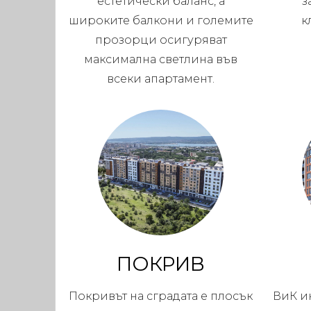
естетически баланс, а
з
широките балкони и големите
к
прозорци осигуряват
максимална светлина във
всеки апартамент.
ПОКРИВ
Покривът на сградата е плосък
ВиК и