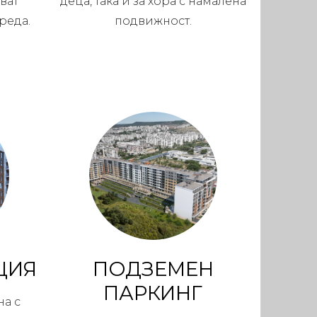
ват
деца, така и за хора с намалена
реда.
подвижност.
ЦИЯ
ПОДЗЕМЕН
ПАРКИНГ
на с