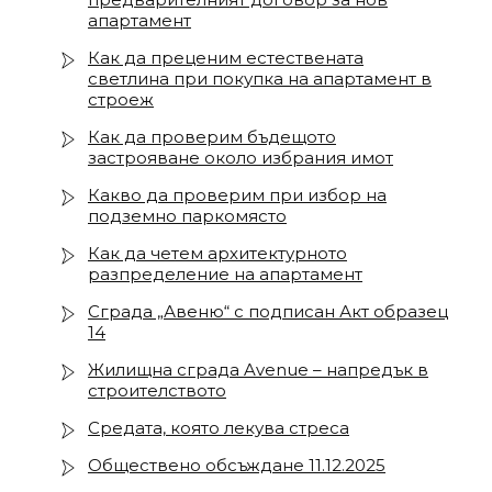
апартамент
Как да преценим естествената
светлина при покупка на апартамент в
строеж
Как да проверим бъдещото
застрояване около избрания имот
Какво да проверим при избор на
подземно паркомясто
Как да четем архитектурното
разпределение на апартамент
Сграда „Авеню“ с подписан Акт образец
14
Жилищна сграда Avenue – напредък в
строителството
Средата, която лекува стреса
Обществено обсъждане 11.12.2025