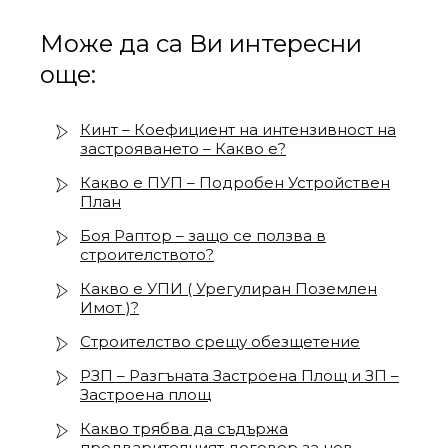
Може да са Ви интересни
още:
Кинт – Коефициент на интензивност на
застрояването – Какво е?
Какво е ПУП – Подробен Устройствен
План
Боя Раптор – защо се ползва в
строителството?
Какво е УПИ ( Урегулиран Поземлен
Имот )?
Строителство срещу обезщетение
РЗП – Разгъната Застроена Площ и ЗП –
Застроена площ
Какво трябва да съдържа
предварителният договор за нов