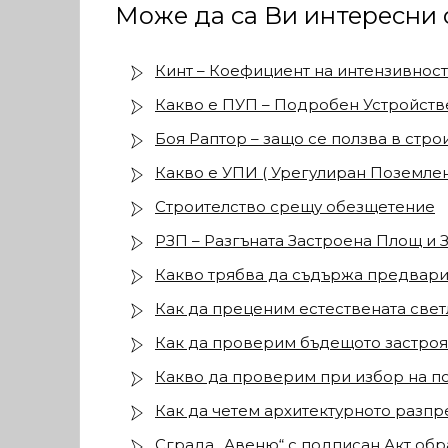
Може да са Ви интересни 
Кинт – Коефициент на интензивност
Какво е ПУП – Подробен Устройств
Боя Раптор – защо се ползва в стро
Какво е УПИ ( Урегулиран Поземлен
Строителство срещу обезщетение
РЗП – Разгъната Застроена Площ и 
Какво трябва да съдържа предвари
Как да преценим естествената свет
Как да проверим бъдещото застроя
Какво да проверим при избор на п
Как да четем архитектурното разп
Сграда „Авеню“ с подписан Акт обр