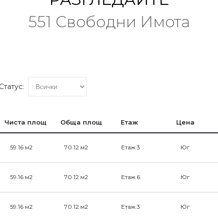
551 Свободни Имота
Статус:
Чиста площ
Обща площ
Етаж
Цена
59.16 м2
70.12 м2
Етаж 3
Юг
59.16 м2
70.12 м2
Етаж 6
Юг
59.16 м2
70.12 м2
Етаж 3
Юг