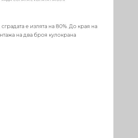
сградата е излята на 80%. До края на
тажа на два броя кулокрана