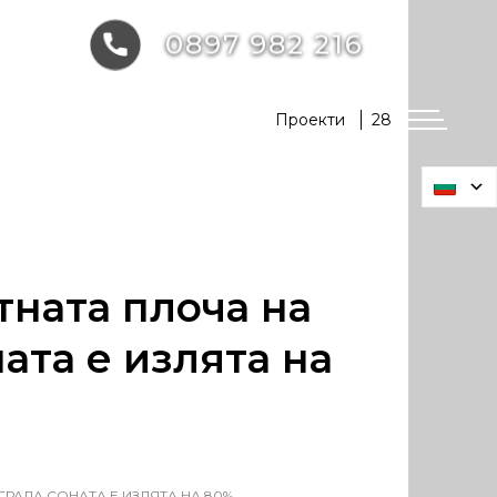
0897 982 216
Проекти
28
ната плоча на
ата е излята на
РАДА СОНАТА Е ИЗЛЯТА НА 80%