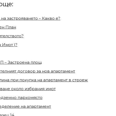
още:
 на застрояването – Какво е?
ен План
ителството?
 Имот )?
ЗП – Застроена площ
телният договор за нов апартамент
лина при покупка на апартамент в строеж
ване около избрания имот
одземно паркомясто
ределение на апартамент
азец 14