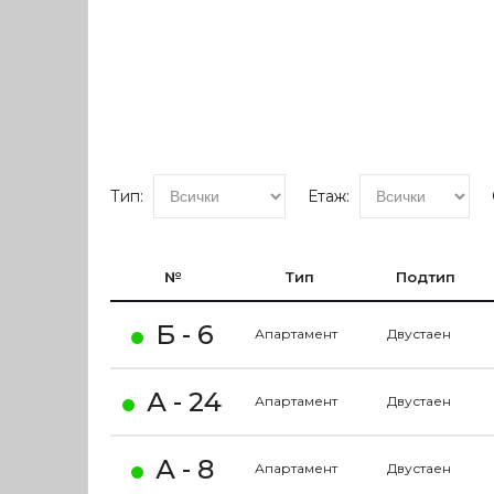
Тип:
Етаж:
№
Тип
Подтип
Б - 6
Апартамент
Двустаен
А - 24
Апартамент
Двустаен
А - 8
Апартамент
Двустаен