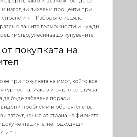
 оферти, както и възможност да се
и и изгодни лихвени проценти при
сиране и т.н. Изборът е изцяло
разен с вашите възможности и нужди,
предимство, улесняващо купувачите.
от покупката на
ител
ве при покупката на имот, който все
игурността. Макар и рядко се случва
а да бъде забавена поради
двидени проблеми и обстоятелства,
и затруднения от страна на фирмата
с документацията, неподходящи
 и т.н.