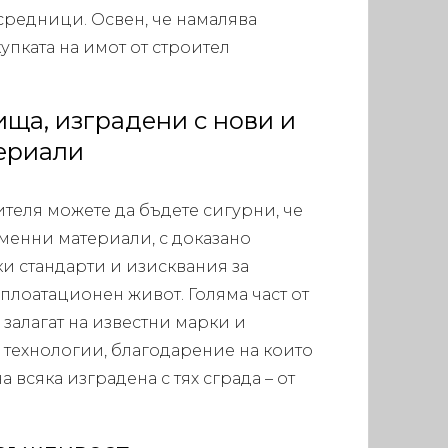
средници. Освен, че намалява
купката на имот от строител
ща, изградени с нови и
ериали
ителя можете да бъдете сигурни, че
еменни материали, с доказано
ки стандарти и изисквания за
плоатационен живот. Голяма част от
залагат на известни марки и
технологии, благодарение на които
 всяка изградена с тях сграда – от