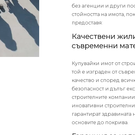
без агенции и други по
стойността на имота, по
предоставя:
Качествени жили
съвременни мат
Купувайки имот от стро
той е изграден от съвр
качество и според всич
безопасност и дълъг екс
строителните компании 
иновативни строителни 
гарантират здравината на
основите до покрива.