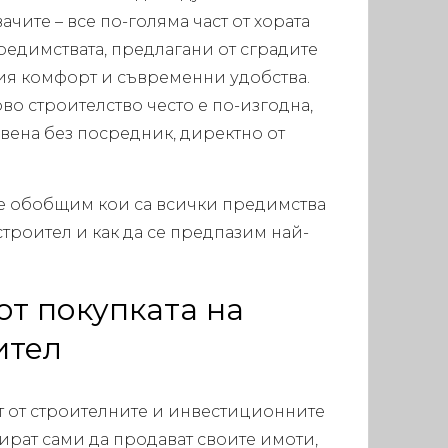
чите – все по-голяма част от хората
редимствата, предлагани от сградите
ния комфорт и съвременни удобства.
во строителство често е по-изгодна,
вена без посредник, директно от
е обобщим кои са всички предимства
 строител и как да се предпазим най-
т покупката на
ител
ст от строителните и инвестиционните
рат сами да продават своите имоти,