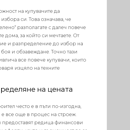
ожност на купувачите да
збора си. Това означава, че
елено“ разполагате с далеч повече
 дома, за който си мечтаете. От
ие и разпределение до избор на
 боя и обзавеждане. Точно тази
влича все повече купувачи, които
оваря изцяло на техните
пределяне на цената
оител често е в пъти по-изгодна,
 е все още в процес на строеж.
 предоставят редица финансови