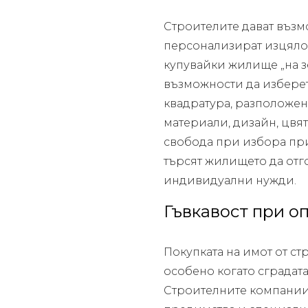
Строителите дават възм
персонализират изцяло и
купувайки жилище „на з
възможности да изберете
квадратура, разположен
материали, дизайн, цвят
свобода при избора при
търсят жилището да отг
индивидуални нужди.
Гъвкавост при о
Покупката на имот от стр
особено когато сградата
Строителните компании