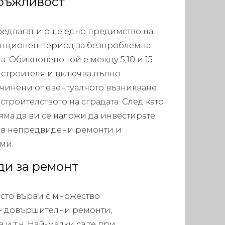
дръжливост
едлагат и още едно предимство на
ранционен период за безпроблемна
а. Обикновено той е между 5,10 и 15
т строителя и включва пълно
чинени от евентуалното възникване
строителството на сградата. След като
няма да ви се наложи да инвестирате
 в непредвидени ремонти и
ми.
ди за ремонт
сто върви с множество
– довършителни ремонти,
и т.н. Най-малки са те при