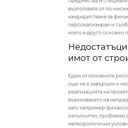
предимства и специални
възползвате от по-ниск
кандидатстване за финан
персонализиран и съоб
което е друго основно 
Недостатъци 
имот от стро
Един от основните риско
още не е завършен е нес
реализацията на проект
възникването на непре
като например финансов
изпълнител, проблеми 
метеорологични условия