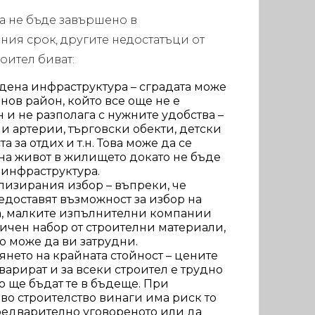
а не бъде завършено в
ия срок, другите недостатъци от
роител биват:
дена инфраструктура – сградата може
нов район, който все още не е
и не разполага с нужните удобства –
и артерии, търговски обекти, детски
 за отдих и т.н. Това може да се
 на живот в жилището докато не бъде
инфраструктура.
изирания избор – въпреки, че
доставят възможност за избор на
а, малките изпълнителни компании
ничен набор от строителни материали,
о може да ви затрудни.
нето на крайната стойност – цените
арират и за всеки строител е трудно
о ще бъдат те в бъдеще. При
во строителство винаги има риск то
предварително уговореното или да