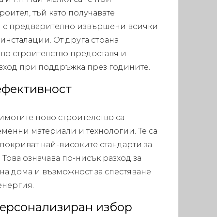
троител, тъй като получавате
и с предварително извършени всички
нсталации. От друга страна
во строителство предоставя и
зход при поддръжка през годините.
ефективност
 имотите ново строителство са
еменни материали и технологии. Те са
 покриват най-високите стандарти за
Това означава по-нисък разход за
на дома и възможност за спестяване
енергия.
персонализиран избор