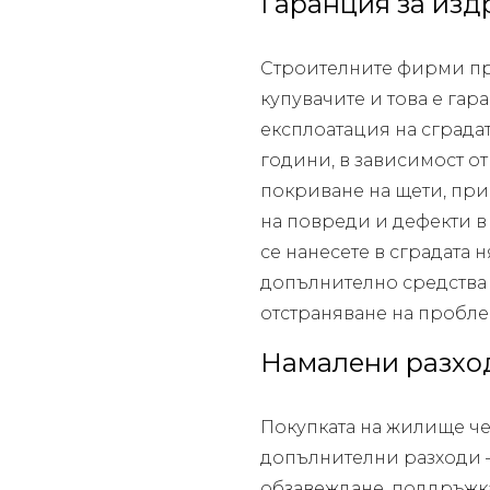
Гаранция за из
Строителните фирми пр
купувачите и това е га
експлоатация на сградат
години, в зависимост о
покриване на щети, при
на повреди и дефекти в 
се нанесете в сградата 
допълнително средства
отстраняване на пробле
Намалени разхо
Покупката на жилище че
допълнителни разходи 
обзавеждане, поддръжка 