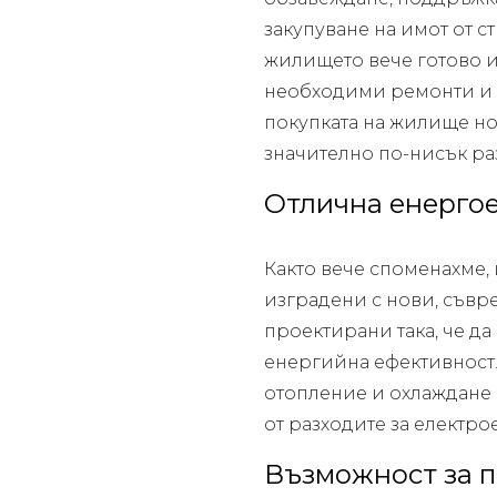
закупуване на имот от с
жилището вече готово 
необходими ремонти и и
покупката на жилище но
значително по-нисък ра
Отлична енерго
Както вече споменахме,
изградени с нови, съвр
проектирани така, че да
енергийна ефективност. 
отопление и охлаждане 
от разходите за електро
Възможност за 