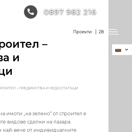
0897 982 216
Проекти
28
роител –
а и
ци
ТРОИТЕЛ – ПРЕДИМСТВА И НЕДОСТАТЪЦИ
 на имоти „на зелено“ от строител е
те видове сделки на пазара.
н най-вече от индивидуалните