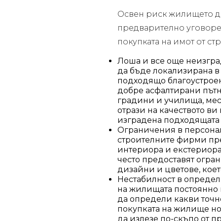
Освен риск жилището д
предварително уговорен
покупката на имот от ст
Лоша и все още неизгра
да бъде локализирана в 
подходящо благоустроен 
добре асфалтирани пътн
градини и училища, места
отрази на качеството ви
изградена подходящата 
Ограничения в персонал
строителните фирми пре
интериора и екстериор
често предоставят огра
дизайни и цветове, коет
Нестабилност в определя
на жилищата постоянно в
да определи какви точн
покупката на жилище но
да излезе по-скъпо от 