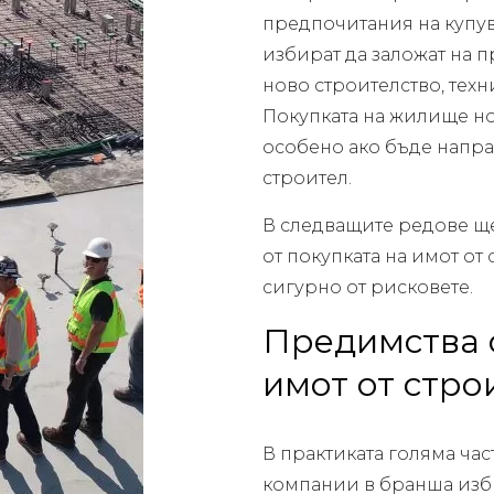
предпочитания на купува
избират да заложат на п
ново строителство, тех
Покупката на жилище но
особено ако бъде напра
строител.
В следващите редове щ
от покупката на имот от
сигурно от рисковете.
Предимства о
имот от стро
В практиката голяма ча
компании в бранша изби