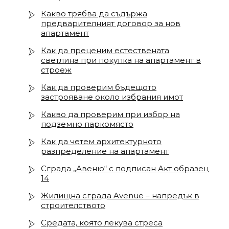
Какво трябва да съдържа
предварителният договор за нов
апартамент
Как да преценим естествената
светлина при покупка на апартамент в
строеж
Как да проверим бъдещото
застрояване около избрания имот
Какво да проверим при избор на
подземно паркомясто
Как да четем архитектурното
разпределение на апартамент
Сграда „Авеню“ с подписан Акт образец
14
Жилищна сграда Avenue – напредък в
строителството
Средата, която лекува стреса