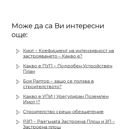
Може да са Ви интересни
още:
Кинт – Коефициент на интензивност на
застрояването – Какво е?
Какво е ПУП – Подробен Устройствен
План
Боя Раптор – защо се ползва в
строителството?
Какво е УПИ ( Урегулиран Поземлен
Имот )?
Строителство срещу обезщетение
РЗП – Разгъната Застроена Площ и ЗП –
Застроена площ