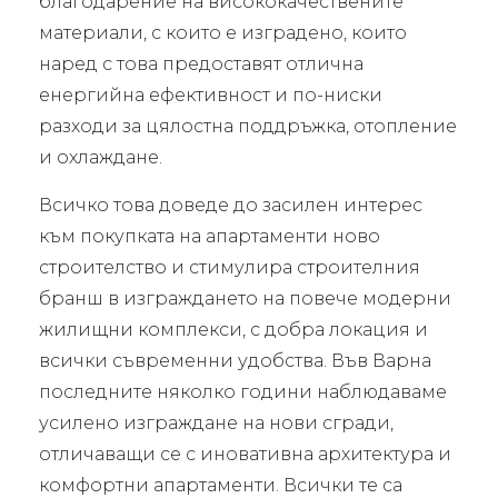
благодарение на висококачествените
материали, с които е изградено, които
наред с това предоставят отлична
енергийна ефективност и по-ниски
разходи за цялостна поддръжка, отопление
и охлаждане.
Всичко това доведе до засилен интерес
към покупката на апартаменти ново
строителство и стимулира строителния
бранш в изграждането на повече модерни
жилищни комплекси, с добра локация и
всички съвременни удобства. Във Варна
последните няколко години наблюдаваме
усилено изграждане на нови сгради,
отличаващи се с иновативна архитектура и
комфортни апартаменти. Всички те са