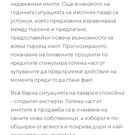
недвижими имоти. Още в началото на
годината ситуацията на имотния пазар се
успокои, което предизвика изравняване
между търсене и предлагане,
предоставяйки повече възможности за
всеки търсещ имот. Прогнозираното
покачване на лихвените проценти по
кредитите стимулира голяма част от
купувачите да предприемат действие на
момента преди то да стане факт.
Във Варна ситуацията на пазара е спокойна
– споделят експерти. Голяма част от
имотите в продажба са в очакване на
своите нови собственици, а изборът е по-
обширен от всякога и покрива дори и най-