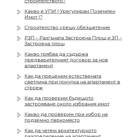
строителството?
Какво е УПИ ( Урегулиран Поземлен
Имот )?
Строителство срещу обезщетение
РЗП – Разгъната Застроена Площ и ЗП –
Застроена площ
Какво трябва да съдържа
предварителният договор за нов
апартамент
Как да преценим естествената
светлина при покупка на апартамент в
строеж
Как да проверим бъдещото
застрояване около избрания имот
Какво да проверим при избор на
подземно паркомясто
Как да четем архитектурното
разпределение на апартамент