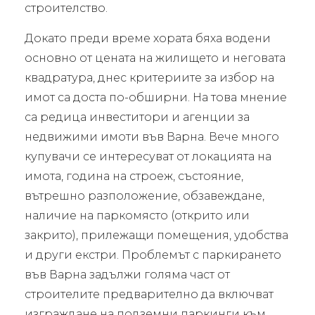
строителство.
Докато преди време хората бяха водени
основно от цената на жилището и неговата
квадратура, днес критериите за избор на
имот са доста по-обширни. На това мнение
са редица инвеститори и агенции за
недвижими имоти във Варна. Вече много
купувачи се интересуват от локацията на
имота, година на строеж, състояние,
вътрешно разположение, обзавеждане,
наличие на паркомясто (открито или
закрито), прилежащи помещения, удобства
и други екстри. Проблемът с паркирането
във Варна задължи голяма част от
строителите предварително да включват
изграждане на подземни паркинги към