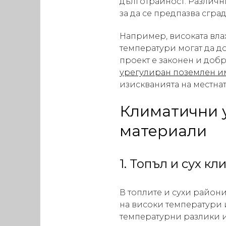
дълготрайност. Различн
за да се предпазва сгра
Например, високата вла
температури могат да до
проект е законен и доб
урегулиран поземлен и
изискванията на местна
Климатични 
материали
1. Топъл и сух кл
В топлите и сухи район
на високи температури 
температурни разлики и