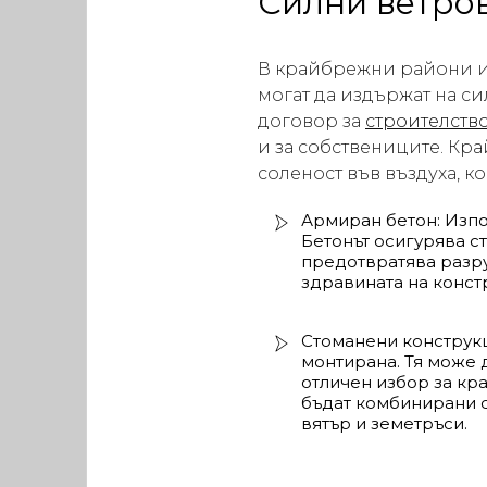
Силни ветро
В крайбрежни райони и 
могат да издържат на си
договор за
строителств
и за собствениците. Кр
соленост във въздуха, к
Армиран бетон: Изпо
Бетонът осигурява с
предотвратява разру
здравината на конст
Стоманени конструкц
монтирана. Тя може 
отличен избор за кр
бъдат комбинирани с
вятър и земетръси.