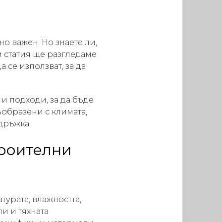
о важен. Но знаете ли,
и статия ще разгледаме
 се използват, за да
и подходи, за да бъде
ъобразени с климата,
дръжка.
троителни
турата, влажността,
и и тяхната