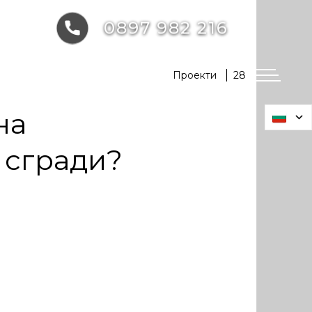
0897 982 216
Проекти
28
на
 сгради?