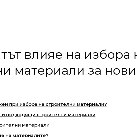
тът влияе на избора 
и материали за нови
:
жен при избора на строителни материали?
 и подходящи строителни материали
роителни материали
яе на материалите?