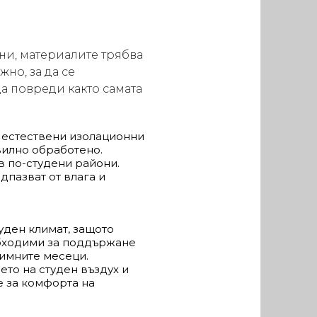
ни, материалите трябва
жно, за да се
а повреди както самата
а естествени изолационни
вилно обработено.
в по-студени райони.
дпазват от влага и
уден климат, защото
еобходими за поддържане
зимните месеци.
то на студен въздух и
е за комфорта на