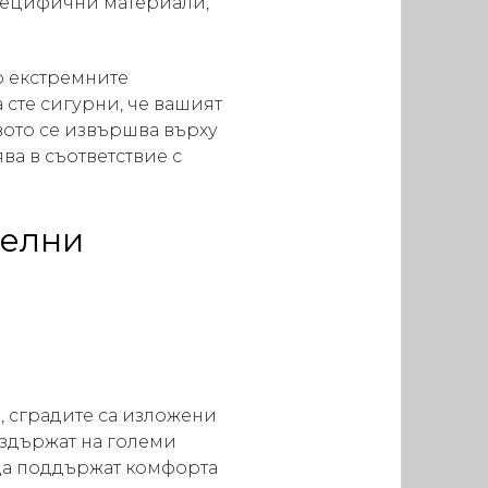
специфични материали,
о екстремните
 сте сигурни, че вашият
вото се извършва върху
ява в съответствие с
телни
, сградите са изложени
издържат на големи
да поддържат комфорта