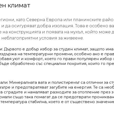
жен климат
егиони, като Северна Европа или планинските райо
а и да осигуряват добра изолация. Това е особено ва
на конструкцията и появата на мухъл, който може д
де неблагоприятни условия за живеене.
: Дървото е добър избор за студен климат, защото им
издържа на температурни промени, особено ако е пра
обавя уют и комфорт, което го прави популярен избор 
бъде обработено със специални покрития, които го пре
ли: Минералната вата и полистиренът са отлични за ст
вътре и предотвратяват загубите на енергия. Те са н
 в сградите и намаляват разходите за отопление през 
иали също така помагат да се предотврати проникване
 температура стабилна, което е от съществено значени