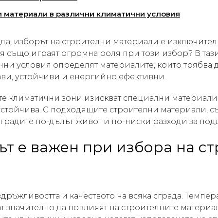
и материали в различни климатични условия
да, изборът на строителни материали е изключителн
я също играят огромна роля при този избор? В таз
ни условия определят материалите, които трябва да
ви, устойчиви и енергийно ефективни.
е климатични зони изискват специални материали 
 устойчива. С подходящите строителни материали, с
градите по-дълъг живот и по-ниски разходи за под
т е важен при избора на с
дръжливостта и качеството на всяка сграда. Темпера
т значително да повлияят на строителните материал