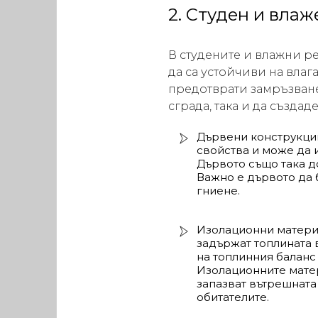
2. Студен и вла
В студените и влажни р
да са устойчиви на влаг
предотврати замръзване 
сграда, така и да създа
Дървени конструкции
свойства и може да 
Дървото също така д
Важно е дървото да 
гниене.
Изолационни материа
задържат топлината 
на топлинния баланс
Изолационните матер
запазват вътрешната
обитателите.