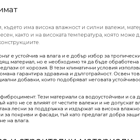
лимат
, където има висока влажност и силни валежи, мате
есен, както и на високата температура, която може 
конструкциите.
онът е устойчив на влага и е добър избор за тропическ
ящ материал, но е необходимо тя да бъде обработена
редпази от корозия. В тези климатични условия използв
омана гарантира здравина и дълготрайност. Освен тов
иални добавки, които подобряват неговата устойчивост
фиброцимент: Тези материали са водоустойчиви и са д
ъй като не се влияят от честите валежи и не допускат в
о така лесни за поддръжка и издържат на висока влажн
и за покриви и фасади, тъй като предлагат добра защи
е на влага.