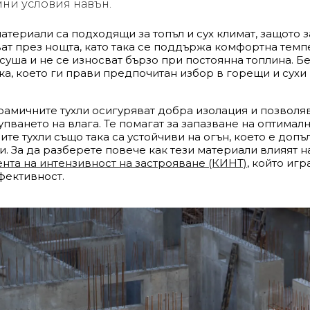
мни условия навън.
материали са подходящи за топъл и сух климат, защото 
ат през нощта, като така се поддържа комфортна темпе
 суша и не се износват бързо при постоянна топлина. Бе
ка, което ги прави предпочитан избор в горещи и сухи
рамичните тухли осигуряват добра изолация и позволява
пването на влага. Те помагат за запазване на оптимал
те тухли също така са устойчиви на огън, което е доп
. За да разберете повече как тези материали влияят н
нта на интензивност на застрояване (КИНТ)
, който иг
фективност.