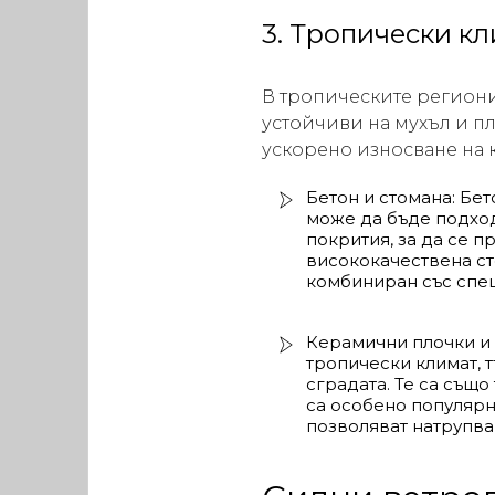
3. Тропически к
В тропическите региони
устойчиви на мухъл и пл
ускорено износване на 
Бетон и стомана: Бет
може да бъде подход
покрития, за да се п
висококачествена ст
комбиниран със спец
Керамични плочки и 
тропически климат, т
сградата. Те са същ
са особено популярн
позволяват натрупван