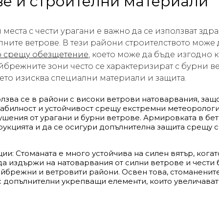
ве и строителни материали
места с чести урагани е важно да се използват здр
лните ветрове. В тези райони строителството може 
о срещу обезщетение
, което може да бъде изгодно к
айбрежните зони често се характеризират с бурни в
оето изисква специални материали и защита.
лзва се в райони с високи ветрови натоварвания, защо
табилност и устойчивост срещу екстремни метеорологи
шения от урагани и бурни ветрове. Армировката в бет
рукцията и да се осигури допълнителна защита срещу с
ии: Стоманата е много устойчива на силен вятър, кога
да издържи на натоварвания от силни ветрове и чести б
айбрежни и ветровити райони. Освен това, стоманенит
 допълнителни укрепващи елементи, които увеличават 