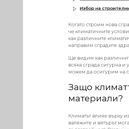
Избор на строителн
Когато строим нова сгра
че климатичните услови
как различните климатич
направим сградите здра
Ще видим как различнит
всяка сграда сигурна и
можем да осигурим на с
Защо климатъ
материали?
Климатът влияе върху из
валежите и вятърът мога