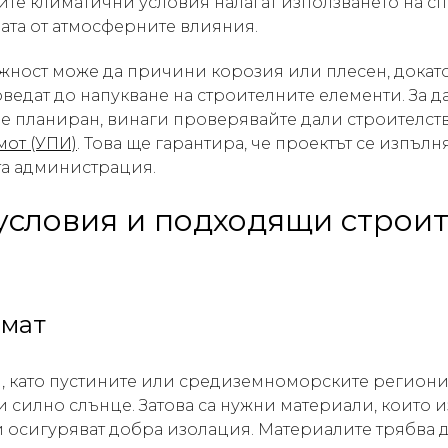
ите климатични условия налагат използването на 
дата от атмосферните влияния.
жност може да причини корозия или плесен, докат
ведат до напукване на строителните елементи. За да
ре планиран, винаги проверявайте дали строителст
мот (УПИ)
. Това ще гарантира, че проектът се изпълн
та администрация.
условия и подходящи строи
имат
и, като пустините или средиземноморските региони
и силно слънце. Затова са нужни материали, които 
 осигуряват добра изолация. Материалите трябва 