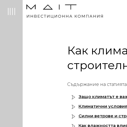
Как клима
строителн
Съдържание на статията
Защо климатът е ва
Климатични условия
Силни ветрове и ст
Как влажността вли