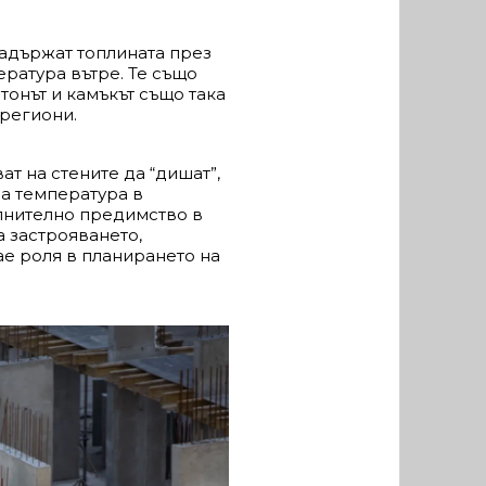
задържат топлината през
ратура вътре. Те също
тонът и камъкът също така
 региони.
т на стените да “дишат”,
на температура в
ълнително предимство в
а застрояването,
рае роля в планирането на