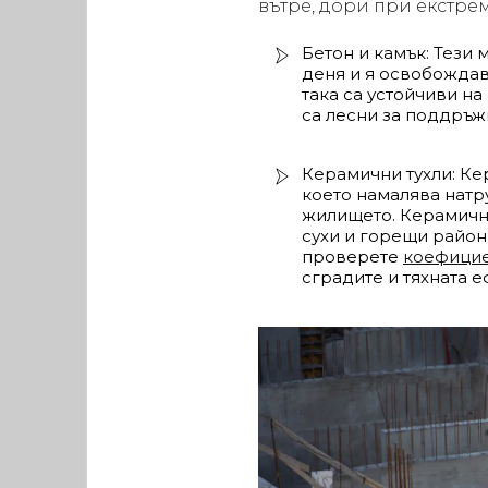
вътре, дори при екстре
Бетон и камък: Тези 
деня и я освобождав
така са устойчиви на
са лесни за поддръж
Керамични тухли: Ке
което намалява натру
жилището. Керамични
сухи и горещи райони
проверете
коефицие
сградите и тяхната е