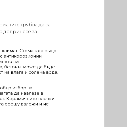
риалите трябва да са
да допринесе за
и климат. Стоманата също
 с антикорозионни
ането на
а, бетонът може да бъде
 на влага и солена вода.
обър избор за
лагата да навлезе в
ост. Керамичните плочки
та срещу валежи и не