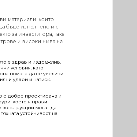
ави материали, които
да бъде изпълнено и с
акто за инвеститора, така
етрове и високи нива на
то е здрав и издръжлив.
чни условия, като
она помага да се увеличи
илни удари и натиск.
то е добре проектирана и
ури, което я прави
е конструкции могат да
тяхната устойчивост на