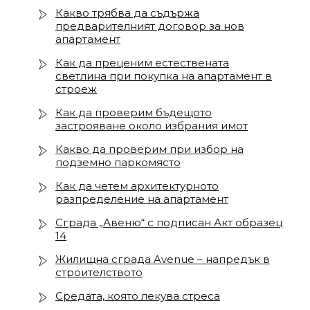
Какво трябва да съдържа
предварителният договор за нов
апартамент
Как да преценим естествената
светлина при покупка на апартамент в
строеж
Как да проверим бъдещото
застрояване около избрания имот
Какво да проверим при избор на
подземно паркомясто
Как да четем архитектурното
разпределение на апартамент
Сграда „Авеню“ с подписан Акт образец
14
Жилищна сграда Avenue – напредък в
строителството
Средата, която лекува стреса