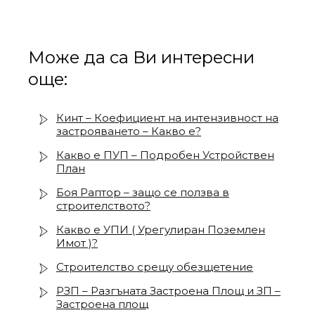
Може да са Ви интересни
още:
Кинт – Коефициент на интензивност на
застрояването – Какво е?
Какво е ПУП – Подробен Устройствен
План
Боя Раптор – защо се ползва в
строителството?
Какво е УПИ ( Урегулиран Поземлен
Имот )?
Строителство срещу обезщетение
РЗП – Разгъната Застроена Площ и ЗП –
Застроена площ